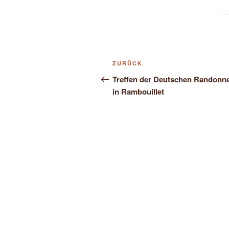
Beitragsnavigation
Vorheriger
ZURÜCK
Beitrag
Treffen der Deutschen Randonn
in Rambouillet